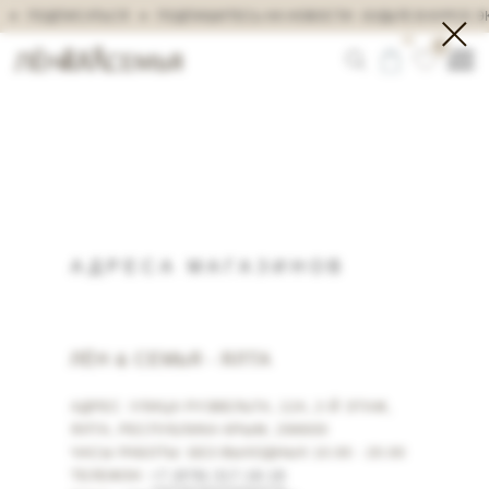
ПОДПИСАТЬСЯ
ПОДПИШИТЕСЬ НА НОВОСТИ - БУДЬТЕ В КУРСЕ ЭК
0
АДРЕСА МАГАЗИНОВ
ЛЁН & СЕМЬЯ - ЯЛТА
АДРЕС: УЛИЦА РУЗВЕЛЬТА, 12А, 2-Й ЭТАЖ,
ЯЛТА, РЕСПУБЛИКА КРЫМ, 298600
ЧАСЫ РАБОТЫ: БЕЗ ВЫХОДНЫХ 10.00 - 20.00
ТЕЛЕФОН:
+7 (978) 317-18-18