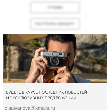
ОТЗЫВЫ
ПОСТРОИТЬ МАРШРУТ
БУДЬТЕ В КУРСЕ ПОСЛЕДНИХ НОВОСТЕЙ
И ЭКСКЛЮЗИВНЫХ ПРЕДЛОЖЕНИЙ
olgaivanova@xmails.ru
ЛЁН & СЕМЬЯ - ЯЛТА - МРИЯ
Соглашаюсь с
обработкой персональных
данных
АДРЕС: УЛИЦА С. ОПОЛЗНЕВОЕ, УЛИЦА
ГЕНЕРАЛА ОСТРЯКОВА, 9,
ПОДПИСАТЬСЯ →
ЯЛТА, РЕСПУБЛИКА КРЫМ, 298600
ЧАСЫ РАБОТЫ: БЕЗ ВЫХОДНЫХ 11.00 - 20.00
ТЕЛЕФОН:
+7 (978) 317-18-18
EMAIL:
LEN.YALTA@YANDEX.RU