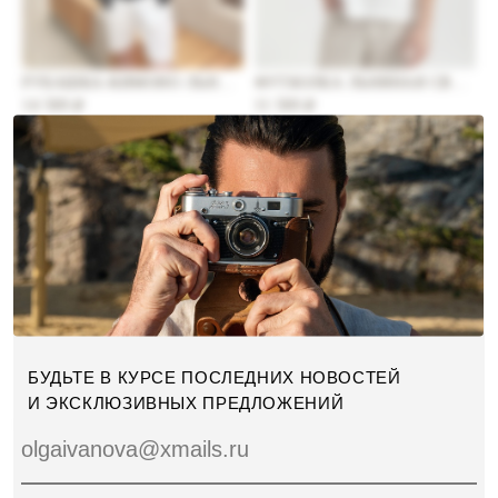
РУБАШКА-КИМОНО ЛЬНЯНАЯ
ФУТБОЛКА ЛЬНЯНАЯ СВОБОДНОГО КРОЯ
14 500
11 500
₽
₽
БУДЬТЕ В КУРСЕ ПОСЛЕДНИХ НОВОСТЕЙ
И ЭКСКЛЮЗИВНЫХ ПРЕДЛОЖЕНИЙ
olgaivanova@xmails.ru
Соглашаюсь с
обработкой персональных
данных
ПОДПИСАТЬСЯ →
РУБАШКА ЛЬНЯНАЯ С СУПАТНОЙ ЗАСТЁЖКОЙ
БРЮКИ ЛЬНЯНЫЕ НА РЕЗИНКЕ
13 900
10 500
₽
₽