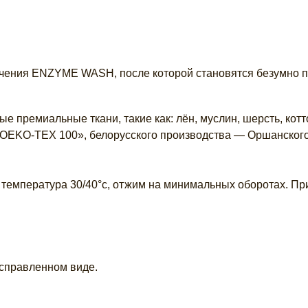
чения ENZYME WASH, после которой становятся безумно при
е премиальные ткани, такие как: лён, муслин, шерсть, кот
 «OEKO-TEX 100», белорусского производства — Оршанског
 температура 30/40°c, отжим на минимальных оборотах. Пр
асправленном виде.