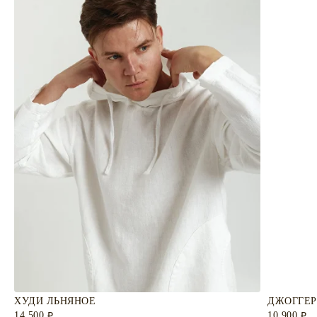
ХУДИ ЛЬНЯНОЕ
ДЖОГГЕР
14 500
10 900
₽
₽