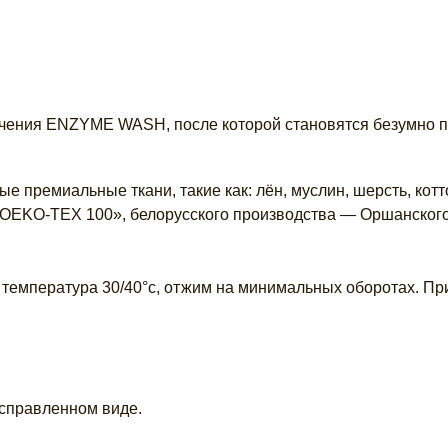
чения ENZYME WASH, после которой становятся безумно при
е премиальные ткани, такие как: лён, муслин, шерсть, кот
 «OEKO-TEX 100», белорусского производства — Оршанског
 температура 30/40°c, отжим на минимальных оборотах. Пр
асправленном виде.