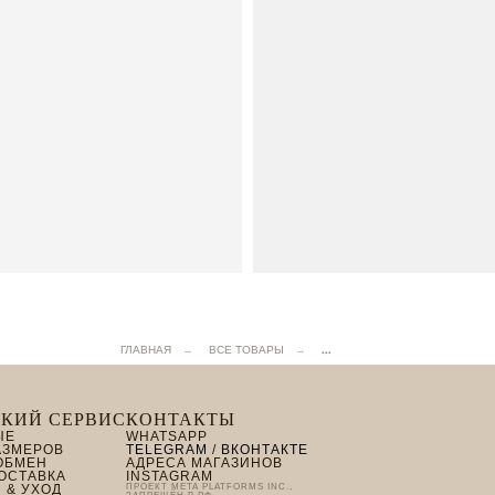
...
ГЛАВНАЯ
→
ВСЕ ТОВАРЫ
→
КИЙ СЕРВИС
КОНТАКТЫ
ЫЕ
WHATSAPP
АЗМЕРОВ
TELEGRAM
/
ВКОНТАКТЕ
 ОБМЕН
АДРЕСА МАГАЗИНОВ
ДОСТАВКА
INSTAGRAM
 & УХОД
ПРОЕКТ META PLATFORMS INC.,