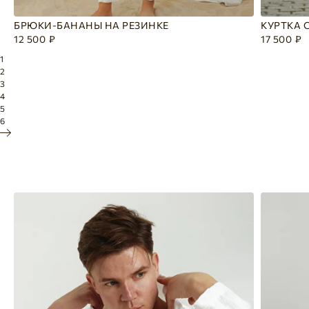
БРЮКИ-БАНАНЫ НА РЕЗИНКЕ
КУРТКА 
12 500
₽
17 500
₽
1
2
3
4
5
6