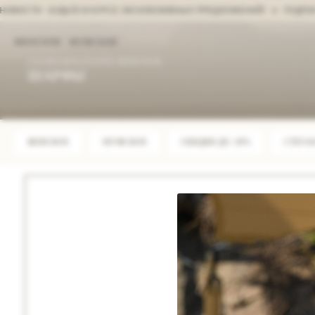
СТИ - БУДЬТЕ В КУРСЕ ЭКСКЛЮЗИВНЫХ ПРЕДЛОЖЕНИЙ!
ПОДПИСАТЬ
ЖЕНСКОЕ
МУЖСКОЕ
ГЛАВНАЯ
/
КАТАЛОГ
/
ЖЕНСКОЕ
ШАРФЫ
ЖЕНСКОЕ
МУЖСКОЕ
СКИДКИ ДО -50%
СТЕГА