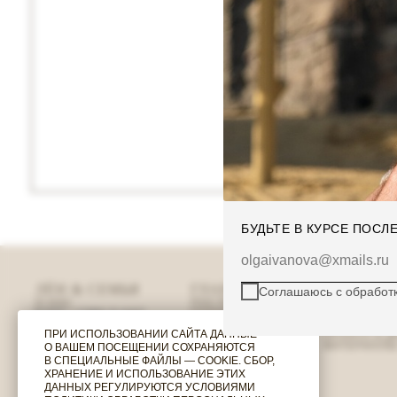
БУДЬТЕ В КУРСЕ ПОС
olgaivanova@xmails.ru
ЛЁН & СЕМЬЯ
ГЛАВНАЯ
КЛИЕНТС
Соглашаюсь с
обработ
О НАС
ПОСЛЕДНИЙ ШАНС
ПОДАРОЧН
БЛОГ
/
СМИ О НАС
ГОТОВЫЕ ОБРАЗЫ
ТАБЛИЦА Р
ОТЗЫВЫ
ЖЕНСКОЕ
ВОЗВРАТ &
ПРИ ИСПОЛЬЗОВАНИИ САЙТА ДАННЫЕ
СВЯЗАТЬСЯ С НАМИ
МУЖСКОЕ
ОПЛАТА & 
МАТЕРИАЛЫ
О ВАШЕМ ПОСЕЩЕНИИ СОХРАНЯЮТСЯ
В СПЕЦИАЛЬНЫЕ ФАЙЛЫ — COOKIE. СБОР,
ХРАНЕНИЕ И ИСПОЛЬЗОВАНИЕ ЭТИХ
ДАННЫХ РЕГУЛИРУЮТСЯ УСЛОВИЯМИ