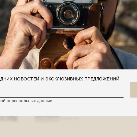
Nothing found
ЛЕДНИХ НОВОСТЕЙ И ЭКСКЛЮЗИВНЫХ ПРЕДЛОЖЕНИЙ
КИЙ СЕРВИС
КОНТАКТЫ
кой персональных данных
ЫЕ
WHATSAPP
АЗМЕРОВ
TELEGRAM
/
ВКОНТАКТЕ
 ОБМЕН
АДРЕСА МАГАЗИНОВ
ДОСТАВКА
INSTAGRAM
 & УХОД
ПРОЕКТ META PLATFORMS INC.,
ЗАПРЕЩЁН В РФ