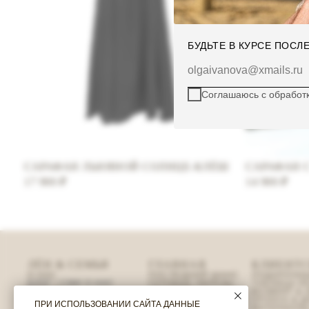
БУДЬТЕ В КУРСЕ ПОС
olgaivanova@xmails.ru
Соглашаюсь с
обработ
САРАФАН ЛЬНЯНОЙ СОЛНЦЕ-КЛЁШ
САРАФАН 
17 900
₽
14 900
₽
ЛЁН & СЕМЬЯ
ГЛАВНАЯ
КЛИЕНТС
О НАС
ПОСЛЕДНИЙ ШАНС
ПОДАРОЧН
БЛОГ
/
СМИ О НАС
ГОТОВЫЕ ОБРАЗЫ
ТАБЛИЦА Р
ОТЗЫВЫ
ЖЕНСКОЕ
ВОЗВРАТ &
СВЯЗАТЬСЯ С НАМИ
МУЖСКОЕ
ОПЛАТА & 
ПРИ ИСПОЛЬЗОВАНИИ САЙТА ДАННЫЕ
МАТЕРИАЛЫ