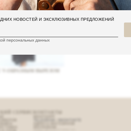
ЛЕДНИХ НОВОСТЕЙ И ЭКСКЛЮЗИВНЫХ ПРЕДЛОЖЕНИЙ
кой персональных данных
С V-ОБРАЗНЫМ ВЫРЕЗОМ
КИЙ СЕРВИС
КОНТАКТЫ
ЫЕ
WHATSAPP
АЗМЕРОВ
TELEGRAM
/
ВКОНТАКТЕ
 ОБМЕН
АДРЕСА МАГАЗИНОВ
ДОСТАВКА
INSTAGRAM
 & УХОД
ПРОЕКТ META PLATFORMS INC.,