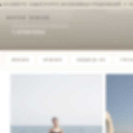
СТИ - БУДЬТЕ В КУРСЕ ЭКСКЛЮЗИВНЫХ ПРЕДЛОЖЕНИЙ!
ПОДПИСАТ
ЖЕНСКОЕ
МУЖСКОЕ
ГЛАВНАЯ
/
КАТАЛОГ
/
ЖЕНСКОЕ
САРАФАНЫ
ЖЕНСКОЕ
МУЖСКОЕ
СКИДКИ ДО -50%
СТЕГА