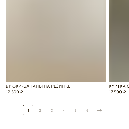
БРЮКИ-БАНАНЫ НА РЕЗИНКЕ
КУРТКА 
12 500
₽
17 500
₽
1
2
3
4
5
6