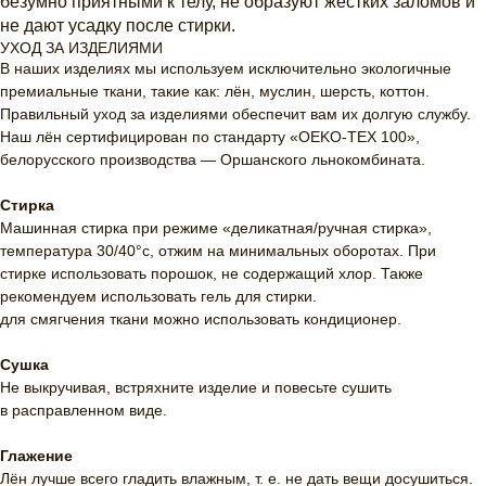
безумно приятными к телу, не образуют жёстких заломов и
не дают усадку после стирки.
УХОД ЗА ИЗДЕЛИЯМИ
В наших изделиях мы используем исключительно экологичные
премиальные ткани, такие как: лён, муслин, шерсть, коттон.
Правильный уход за изделиями обеспечит вам их долгую службу.
Наш лён сертифицирован по стандарту «OEKO-TEX 100»,
белорусского производства — Оршанского льнокомбината.
Стирка
Машинная стирка при режиме «деликатная/ручная стирка»,
температура 30/40°c, отжим на минимальных оборотах. При
стирке использовать порошок, не содержащий хлор. Также
рекомендуем использовать гель для стирки.
для смягчения ткани можно использовать кондиционер.
Сушка
Не выкручивая, встряхните изделие и повесьте сушить
в расправленном виде.
Глажение
Лён лучше всего гладить влажным, т. е. не дать вещи досушиться.